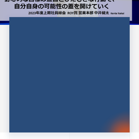
CULTURE 37
野心的な目標の宣言とひたむきな
行動で、自分自身の可能性の蓋を
開けていく ｜2023年度上期社...
中井 健太（なかい けんた）（PR TIMES 第二営業本
部副部長）
DATE:2024.01.17
セールス
新卒 総合職
社員インタビュー
PR TIMES