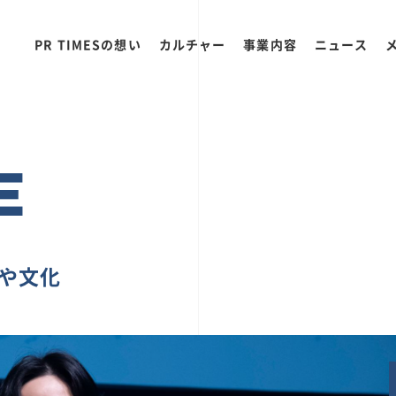
PR TIMESの想い
カルチャー
事業内容
ニュース
E
ちや文化