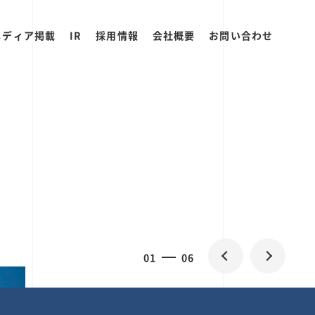
メディア掲載
IR
採用情報
会社概要
お問い合わせ
0
1
06