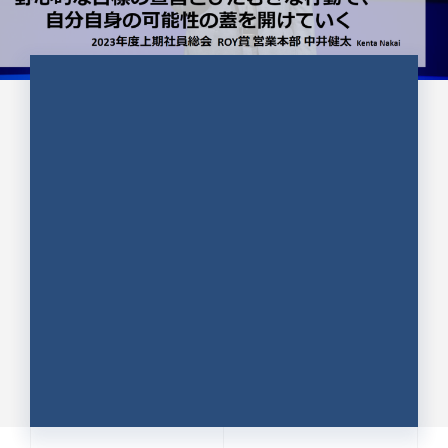
CULTURE 37
野心的な目標の宣言とひたむきな
行動で、自分自身の可能性の蓋を
開けていく ｜2023年度上期社...
中井 健太（なかい けんた）（PR TIMES 第二営業本
部副部長）
DATE:2024.01.17
セールス
新卒 総合職
社員インタビュー
PR TIMES