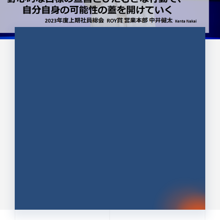
CULTURE 37
野心的な目標の宣言とひたむきな
行動で、自分自身の可能性の蓋を
開けていく ｜2023年度上期社...
中井 健太（なかい けんた）（PR TIMES 第二営業本
部副部長）
DATE:2024.01.17
セールス
新卒 総合職
社員インタビュー
PR TIMES