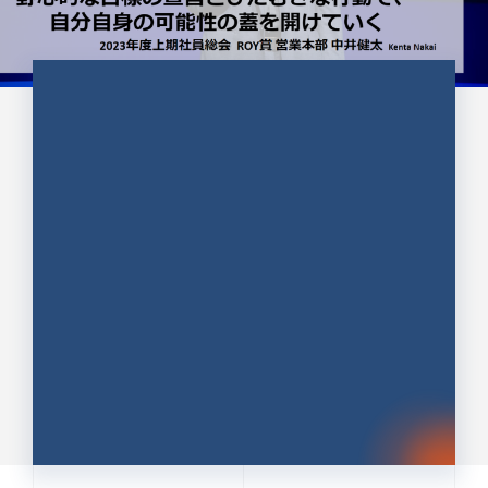
CULTURE 37
野心的な目標の宣言とひたむきな
行動で、自分自身の可能性の蓋を
開けていく ｜2023年度上期社...
中井 健太（なかい けんた）（PR TIMES 第二営業本
部副部長）
DATE:2024.01.17
セールス
新卒 総合職
社員インタビュー
PR TIMES