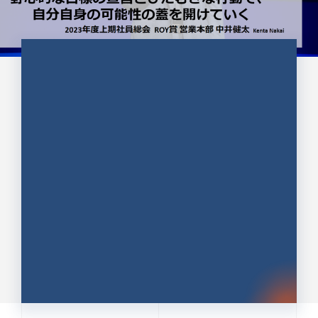
CULTURE 37
野心的な目標の宣言とひたむきな
行動で、自分自身の可能性の蓋を
開けていく ｜2023年度上期社...
中井 健太（なかい けんた）（PR TIMES 第二営業本
部副部長）
DATE:2024.01.17
セールス
新卒 総合職
社員インタビュー
PR TIMES