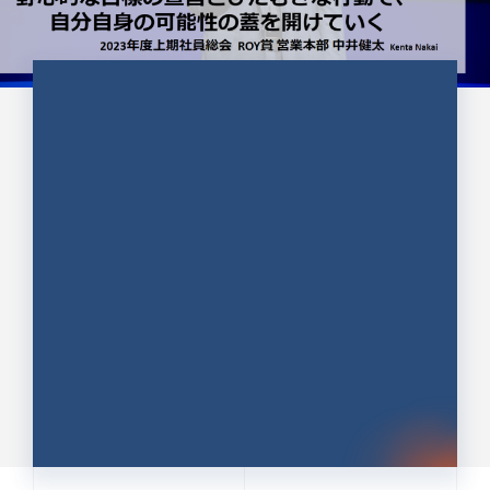
CULTURE 37
野心的な目標の宣言とひたむきな
行動で、自分自身の可能性の蓋を
開けていく ｜2023年度上期社...
中井 健太（なかい けんた）（PR TIMES 第二営業本
部副部長）
DATE:2024.01.17
セールス
新卒 総合職
社員インタビュー
PR TIMES