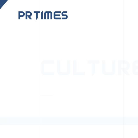
CORPORATE SITE
CULTUR
PR TIMESの行動者た