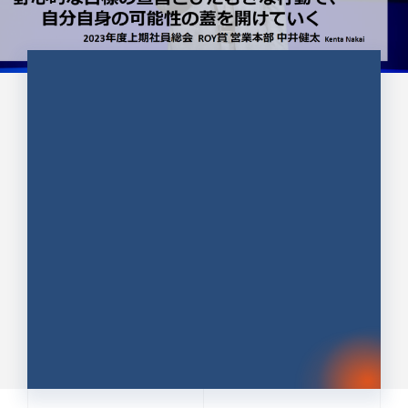
CULTURE 37
野心的な目標の宣言とひたむきな
行動で、自分自身の可能性の蓋を
開けていく ｜2023年度上期社...
中井 健太（なかい けんた）（PR TIMES 第二営業本
部副部長）
DATE:2024.01.17
セールス
新卒 総合職
社員インタビュー
PR TIMES