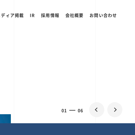
メディア掲載
IR
採用情報
会社概要
お問い合わせ
0
1
06