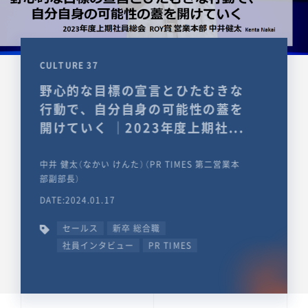
CULTURE 37
野心的な目標の宣言とひたむきな
行動で、自分自身の可能性の蓋を
開けていく ｜2023年度上期社...
中井 健太（なかい けんた）（PR TIMES 第二営業本
部副部長）
DATE:2024.01.17
セールス
新卒 総合職
社員インタビュー
PR TIMES