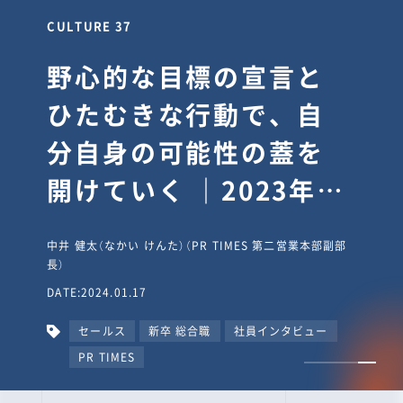
CULTURE 37
野心的な目標の宣言と
ひたむきな行動で、自
分自身の可能性の蓋を
開けていく ｜2023年度
上期社員総会受賞イン
中井 健太（なかい けんた）（PR TIMES 第二営業本部副部
タビュー #PR
長）
DATE:2024.01.17
TIMESな人たち
セールス
新卒 総合職
社員インタビュー
PR TIMES