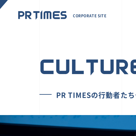
CORPORATE SITE
CULTUR
PR TIMESの行動者た