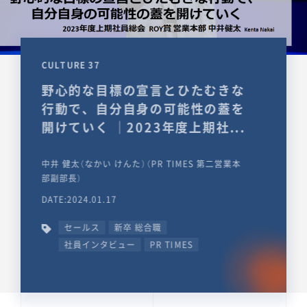
CULTURE 37
野心的な目標の宣言とひたむきな
行動で、自分自身の可能性の蓋を
開けていく ｜2023年度上期社...
中井 健太（なかい けんた）（PR TIMES 第二営業本
部副部長）
DATE:2024.01.17
セールス
新卒 総合職
社員インタビュー
PR TIMES