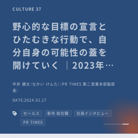
CULTURE 37
野心的な目標の宣言と
ひたむきな行動で、自
分自身の可能性の蓋を
開けていく ｜2023年度
上期社員総会受賞イン
中井 健太（なかい けんた）（PR TIMES 第二営業本部副部
タビュー #PR
長）
DATE:2024.01.17
TIMESな人たち
セールス
新卒 総合職
社員インタビュー
PR TIMES