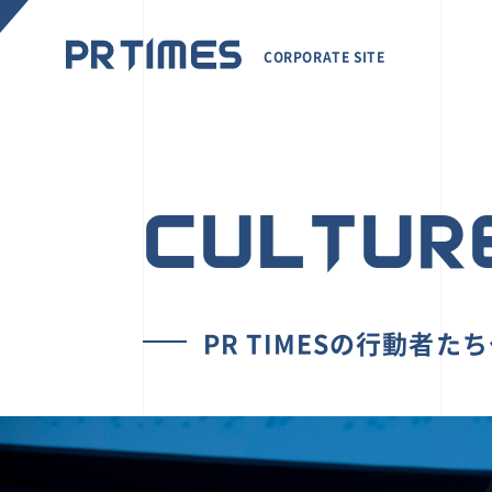
CORPORATE SITE
CULTUR
PR TIMESの行動者た