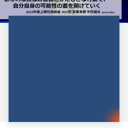
CULTURE 37
野心的な目標の宣言とひたむきな
行動で、自分自身の可能性の蓋を
開けていく ｜2023年度上期社...
中井 健太（なかい けんた）（PR TIMES 第二営業本
部副部長）
DATE:2024.01.17
セールス
新卒 総合職
社員インタビュー
PR TIMES