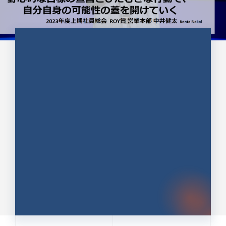
CULTURE 37
野心的な目標の宣言とひたむきな
行動で、自分自身の可能性の蓋を
開けていく ｜2023年度上期社...
中井 健太（なかい けんた）（PR TIMES 第二営業本
部副部長）
DATE:2024.01.17
セールス
新卒 総合職
社員インタビュー
PR TIMES