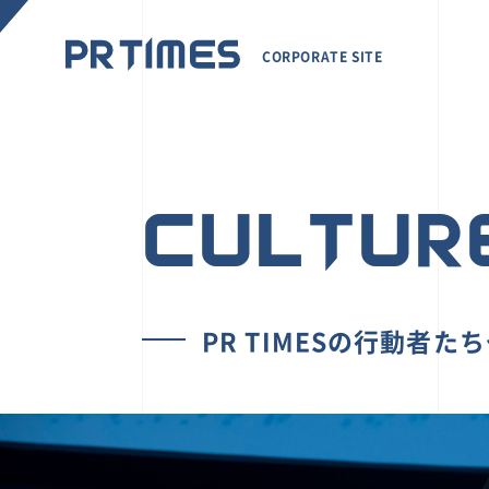
CORPORATE SITE
CULTUR
PR TIMESの行動者た