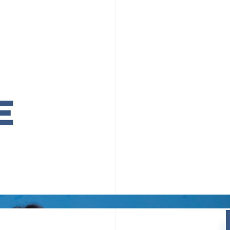
PR TIMESの想い
カルチャー
事業内容
ニュース
E
ちや文化