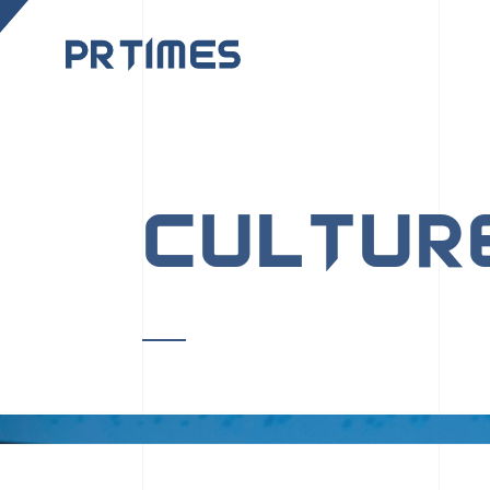
CORPORATE SITE
CULTUR
PR TIMESの行動者た