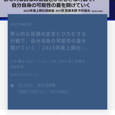
CULTURE 37
野心的な目標の宣言とひたむきな
行動で、自分自身の可能性の蓋を
開けていく ｜2023年度上期社...
中井 健太（なかい けんた）（PR TIMES 第二営業本
部副部長）
DATE:2024.01.17
セールス
新卒 総合職
社員インタビュー
PR TIMES