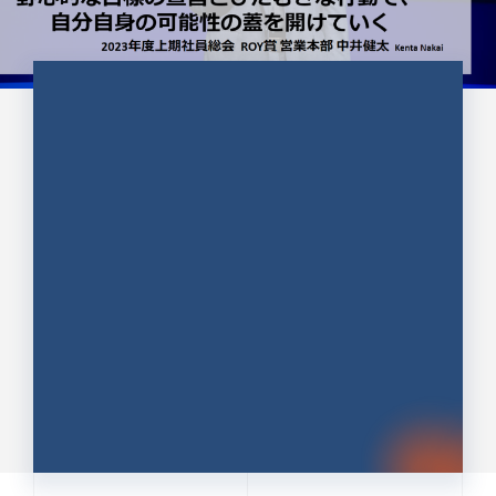
CULTURE 37
野心的な目標の宣言とひたむきな
行動で、自分自身の可能性の蓋を
開けていく ｜2023年度上期社...
中井 健太（なかい けんた）（PR TIMES 第二営業本
部副部長）
DATE:2024.01.17
セールス
新卒 総合職
社員インタビュー
PR TIMES