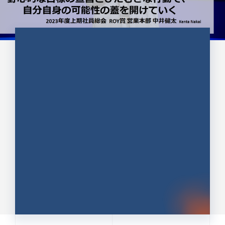
CULTURE 37
野心的な目標の宣言とひたむきな
行動で、自分自身の可能性の蓋を
開けていく ｜2023年度上期社...
中井 健太（なかい けんた）（PR TIMES 第二営業本
部副部長）
DATE:2024.01.17
セールス
新卒 総合職
社員インタビュー
PR TIMES