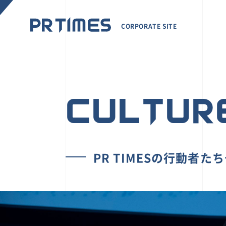
CORPORATE SITE
CULTUR
PR TIMESの行動者た