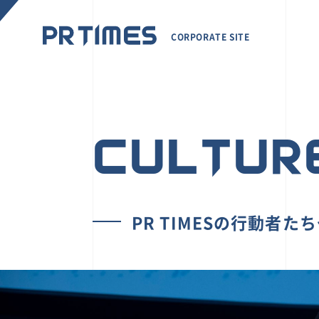
CORPORATE SITE
CULTUR
PR TIMESの行動者た