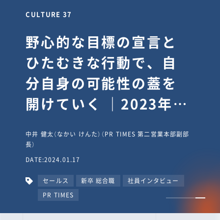
CULTURE 30
逆境では自分のスタン
スを変え“予想を裏切
り、期待を超える”【真
輔塾・前編】
山田真輔（やまだ しんすけ）（執行役員 兼 Jooto事業部
長）
DATE:2023.09.08
カルチャー
CxO
キャリア入社
Jooto