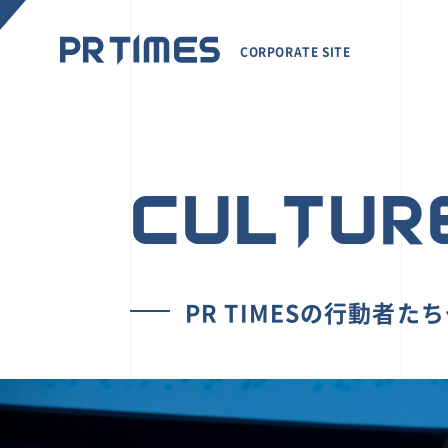
CORPORATE SITE
CULTUR
PR TIMESの行動者た