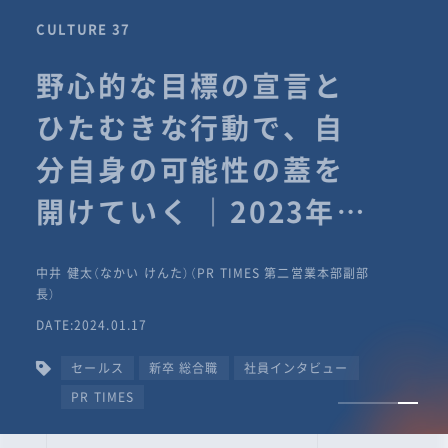
CULTURE 37
野心的な目標の宣言と
ひたむきな行動で、自
分自身の可能性の蓋を
開けていく ｜2023年度
上期社員総会受賞イン
中井 健太（なかい けんた）（PR TIMES 第二営業本部副部
タビュー #PR
長）
DATE:2024.01.17
TIMESな人たち
セールス
新卒 総合職
社員インタビュー
PR TIMES