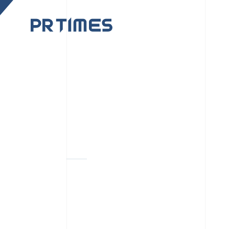
CORPORATE SITE
CULTUR
PR TIMESの行動者た