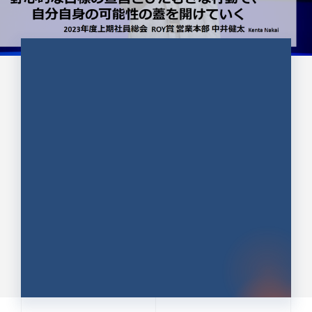
CULTURE 37
野心的な目標の宣言とひたむきな
行動で、自分自身の可能性の蓋を
開けていく ｜2023年度上期社...
中井 健太（なかい けんた）（PR TIMES 第二営業本
部副部長）
DATE:2024.01.17
セールス
新卒 総合職
社員インタビュー
PR TIMES