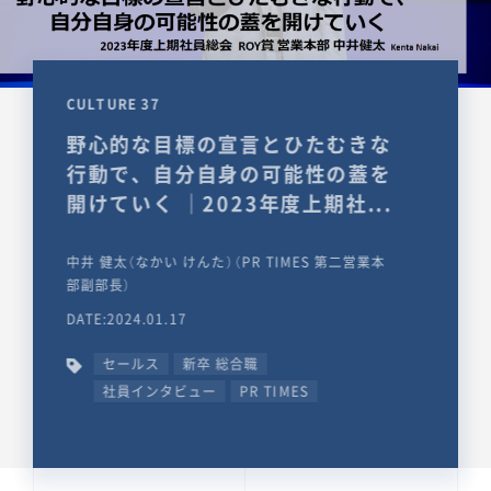
CULTURE 37
野心的な目標の宣言とひたむきな
行動で、自分自身の可能性の蓋を
開けていく ｜2023年度上期社...
中井 健太（なかい けんた）（PR TIMES 第二営業本
部副部長）
DATE:2024.01.17
セールス
新卒 総合職
社員インタビュー
PR TIMES