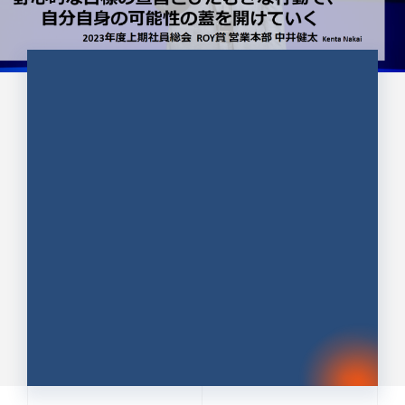
CULTURE 37
野心的な目標の宣言とひたむきな
行動で、自分自身の可能性の蓋を
開けていく ｜2023年度上期社...
中井 健太（なかい けんた）（PR TIMES 第二営業本
部副部長）
DATE:2024.01.17
セールス
新卒 総合職
社員インタビュー
PR TIMES