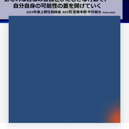
CULTURE 37
野心的な目標の宣言とひたむきな
行動で、自分自身の可能性の蓋を
開けていく ｜2023年度上期社...
中井 健太（なかい けんた）（PR TIMES 第二営業本
部副部長）
DATE:2024.01.17
セールス
新卒 総合職
社員インタビュー
PR TIMES