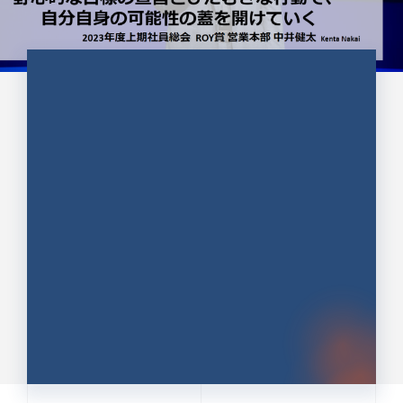
CULTURE 37
野心的な目標の宣言とひたむきな
行動で、自分自身の可能性の蓋を
開けていく ｜2023年度上期社...
中井 健太（なかい けんた）（PR TIMES 第二営業本
部副部長）
DATE:2024.01.17
セールス
新卒 総合職
社員インタビュー
PR TIMES