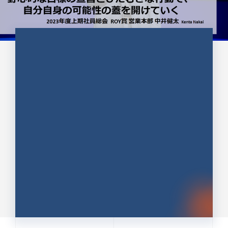
CULTURE 37
野心的な目標の宣言とひたむきな
行動で、自分自身の可能性の蓋を
開けていく ｜2023年度上期社...
中井 健太（なかい けんた）（PR TIMES 第二営業本
部副部長）
DATE:2024.01.17
セールス
新卒 総合職
社員インタビュー
PR TIMES