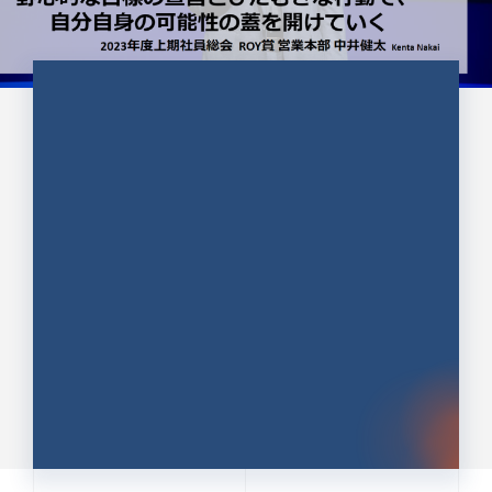
CULTURE 37
野心的な目標の宣言とひたむきな
行動で、自分自身の可能性の蓋を
開けていく ｜2023年度上期社...
中井 健太（なかい けんた）（PR TIMES 第二営業本
部副部長）
DATE:2024.01.17
セールス
新卒 総合職
社員インタビュー
PR TIMES