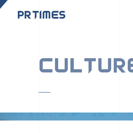
CORPORATE SITE
CULTUR
PR TIMESの行動者た