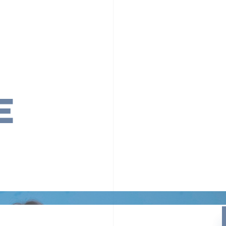
PR TIMESの想い
カルチャー
事業内容
ニュース
E
ちや文化