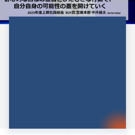
CULTURE 37
野心的な目標の宣言とひたむきな
行動で、自分自身の可能性の蓋を
開けていく ｜2023年度上期社...
中井 健太（なかい けんた）（PR TIMES 第二営業本
部副部長）
DATE:2024.01.17
セールス
新卒 総合職
社員インタビュー
PR TIMES