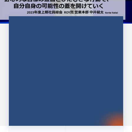
CULTURE 37
野心的な目標の宣言とひたむきな
行動で、自分自身の可能性の蓋を
開けていく ｜2023年度上期社...
中井 健太（なかい けんた）（PR TIMES 第二営業本
部副部長）
DATE:2024.01.17
セールス
新卒 総合職
社員インタビュー
PR TIMES