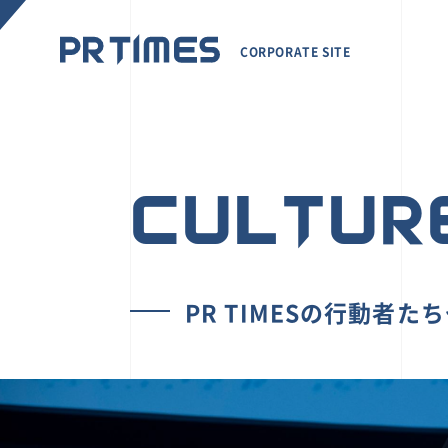
CORPORATE SITE
CULTUR
PR TIMESの行動者た