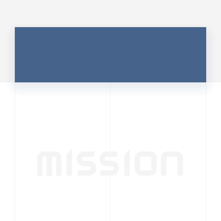
MISSION
行動者発の情報が、
人の心を揺さぶる
時代へ