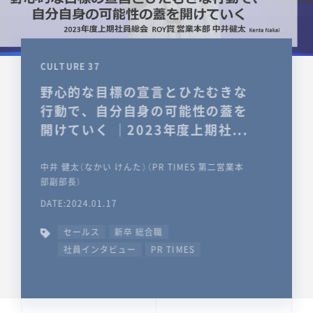
CULTURE 37
野心的な目標の宣言とひたむきな
行動で、自分自身の可能性の蓋を
開けていく ｜2023年度上期社...
中井 健太（なかい けんた）（PR TIMES 第二営業本
部副部長）
DATE:2024.01.17
セールス
新卒 総合職
社員インタビュー
PR TIMES