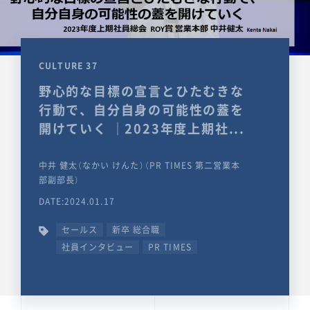
CULTURE 37
野心的な目標の宣言とひたむきな
行動で、自分自身の可能性の蓋を
開けていく ｜2023年度上期社...
中井 健太（なかい けんた）（PR TIMES 第二営業本
部副部長）
DATE:2024.01.17
セールス
新卒 総合職
社員インタビュー
PR TIMES