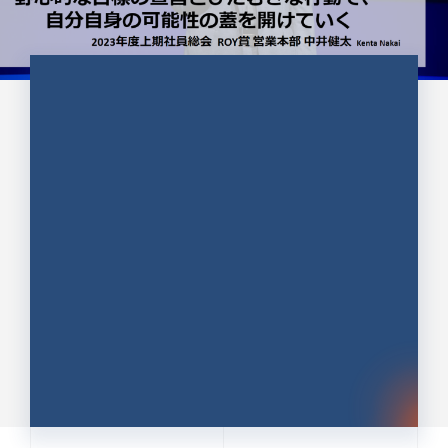
CULTURE 37
野心的な目標の宣言とひたむきな
行動で、自分自身の可能性の蓋を
開けていく ｜2023年度上期社...
中井 健太（なかい けんた）（PR TIMES 第二営業本
部副部長）
DATE:2024.01.17
セールス
新卒 総合職
社員インタビュー
PR TIMES