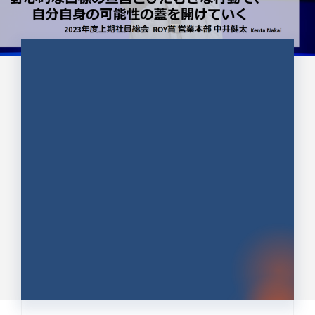
CULTURE 37
野心的な目標の宣言とひたむきな
行動で、自分自身の可能性の蓋を
開けていく ｜2023年度上期社...
中井 健太（なかい けんた）（PR TIMES 第二営業本
部副部長）
DATE:2024.01.17
セールス
新卒 総合職
社員インタビュー
PR TIMES