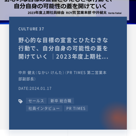
CULTURE 37
野心的な目標の宣言とひたむきな
行動で、自分自身の可能性の蓋を
開けていく ｜2023年度上期社...
中井 健太（なかい けんた）（PR TIMES 第二営業本
部副部長）
DATE:2024.01.17
セールス
新卒 総合職
社員インタビュー
PR TIMES