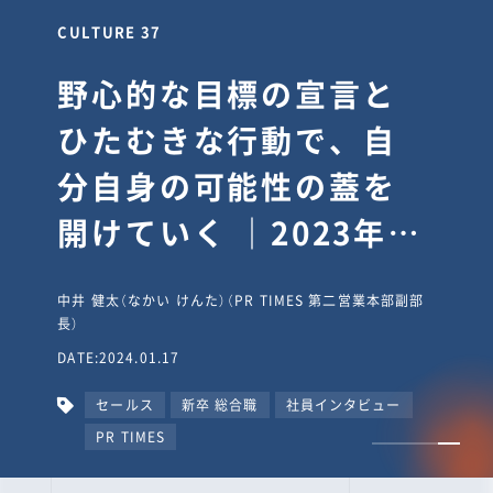
CULTURE 30
逆境では自分のスタン
スを変え“予想を裏切
り、期待を超える”【真
輔塾・前編】
山田真輔（やまだ しんすけ）（執行役員 兼 Jooto事業部
長）
DATE:2023.09.08
カルチャー
CxO
キャリア入社
Jooto