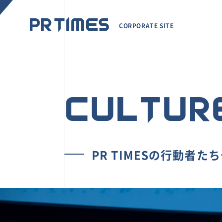
CORPORATE SITE
CULTUR
PR TIMESの行動者た