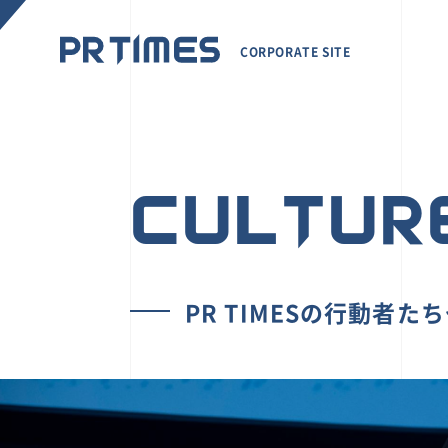
CORPORATE SITE
CULTUR
PR TIMESの行動者た