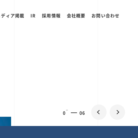
メディア掲載
IR
採用情報
会社概要
お問い合わせ
0
1
06