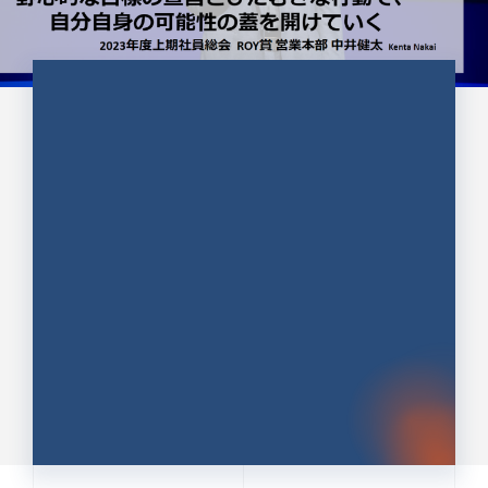
CULTURE 37
野心的な目標の宣言とひたむきな
行動で、自分自身の可能性の蓋を
開けていく ｜2023年度上期社...
中井 健太（なかい けんた）（PR TIMES 第二営業本
部副部長）
DATE:2024.01.17
セールス
新卒 総合職
社員インタビュー
PR TIMES