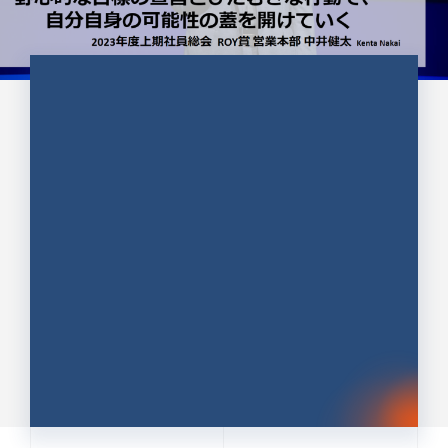
CULTURE 37
野心的な目標の宣言とひたむきな
行動で、自分自身の可能性の蓋を
開けていく ｜2023年度上期社...
中井 健太（なかい けんた）（PR TIMES 第二営業本
部副部長）
DATE:2024.01.17
セールス
新卒 総合職
社員インタビュー
PR TIMES