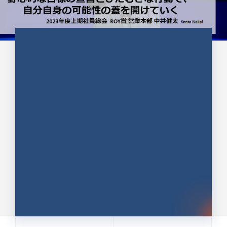
CULTURE 37
野心的な目標の宣言とひたむきな
行動で、自分自身の可能性の蓋を
開けていく ｜2023年度上期社...
中井 健太（なかい けんた）（PR TIMES 第二営業本
部副部長）
DATE:2024.01.17
セールス
新卒 総合職
社員インタビュー
PR TIMES