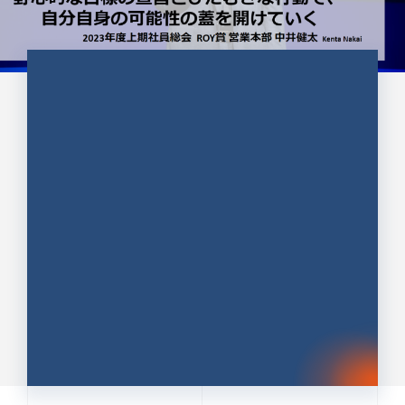
CULTURE 37
野心的な目標の宣言とひたむきな
行動で、自分自身の可能性の蓋を
開けていく ｜2023年度上期社...
中井 健太（なかい けんた）（PR TIMES 第二営業本
部副部長）
DATE:2024.01.17
セールス
新卒 総合職
社員インタビュー
PR TIMES