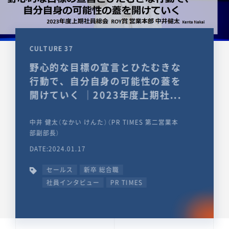
CULTURE 37
野心的な目標の宣言とひたむきな
行動で、自分自身の可能性の蓋を
開けていく ｜2023年度上期社...
中井 健太（なかい けんた）（PR TIMES 第二営業本
部副部長）
DATE:2024.01.17
セールス
新卒 総合職
社員インタビュー
PR TIMES