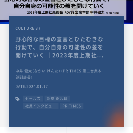
CULTURE 37
野心的な目標の宣言とひたむきな
行動で、自分自身の可能性の蓋を
開けていく ｜2023年度上期社...
中井 健太（なかい けんた）（PR TIMES 第二営業本
部副部長）
DATE:2024.01.17
セールス
新卒 総合職
社員インタビュー
PR TIMES